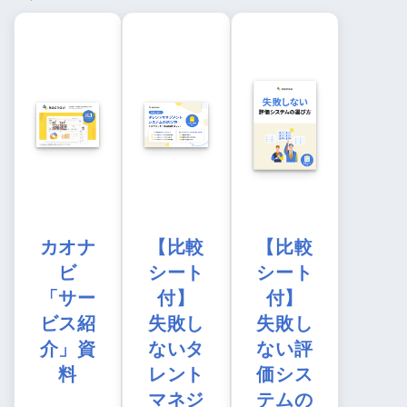
カオナ
【比較
【比較
ビ
シート
シート
「サー
付】
付】
ビス紹
失敗し
失敗し
介」資
ないタ
ない評
料
レント
価シス
マネジ
テムの