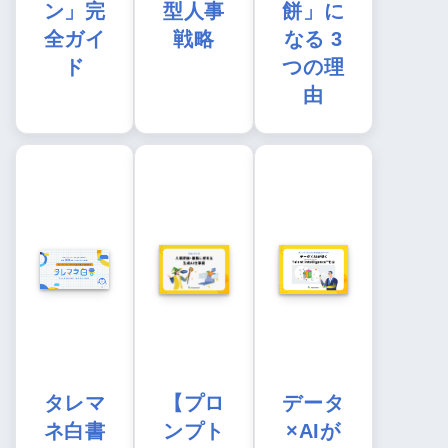
ン」完
型人事
餅」に
全ガイ
戦略
なる 3
ド
つの理
由
タレマ
【プロ
データ
ネ白書
ンプト
×AIが