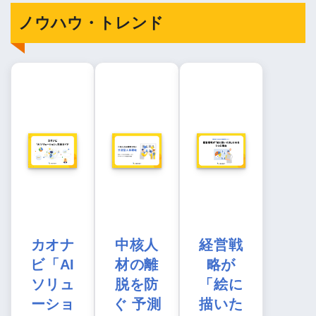
ノウハウ・トレンド
カオナ
中核人
経営戦
ビ「AI
材の離
略が
ソリュ
脱を防
「絵に
ーショ
ぐ 予測
描いた