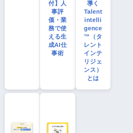
付】人
導く
事評
Talent
価・業
intelli
務で使
gence
える生
™（タ
成AI仕
レント
事術
インテ
リジェ
ンス）
とは