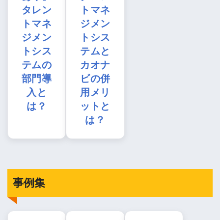
タレン
トマネ
トマネ
ジメン
ジメン
トシス
トシス
テムと
テムの
カオナ
部門導
ビの併
入と
用メリ
は？
ットと
は？
事例集