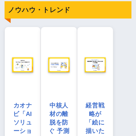
ノウハウ・トレンド
カオナ
中核人
経営戦
ビ「AI
材の離
略が
ソリュ
脱を防
「絵に
ーショ
ぐ 予測
描いた