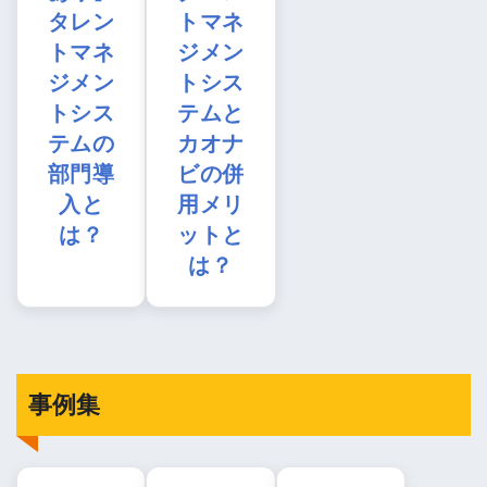
タレン
トマネ
トマネ
ジメン
ジメン
トシス
トシス
テムと
テムの
カオナ
部門導
ビの併
入と
用メリ
は？
ットと
は？
事例集