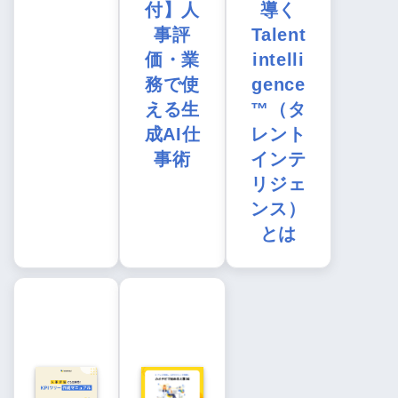
付】人
導く
事評
Talent
価・業
intelli
務で使
gence
える生
™（タ
成AI仕
レント
事術
インテ
リジェ
ンス）
とは