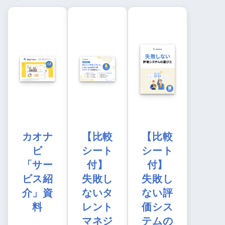
カオナ
【比較
【比較
ビ
シート
シート
「サー
付】
付】
ビス紹
失敗し
失敗し
介」資
ないタ
ない評
料
レント
価シス
マネジ
テムの