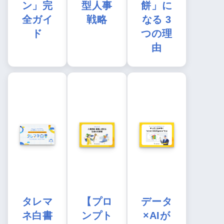
ン」完
型人事
餅」に
全ガイ
戦略
なる 3
ド
つの理
由
タレマ
【プロ
データ
ネ白書
ンプト
×AIが