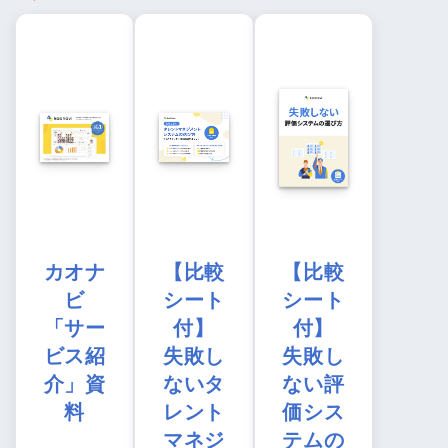
カオナ
【比較
【比較
ビ
シート
シート
「サー
付】
付】
ビス紹
失敗し
失敗し
介」資
ないタ
ない評
料
レント
価シス
マネジ
テムの