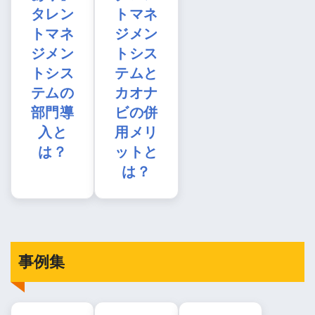
タレン
トマネ
トマネ
ジメン
ジメン
トシス
トシス
テムと
テムの
カオナ
部門導
ビの併
入と
用メリ
は？
ットと
は？
事例集