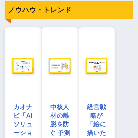
ノウハウ・トレンド
カオナ
中核人
経営戦
ビ「AI
材の離
略が
ソリュ
脱を防
「絵に
ーショ
ぐ 予測
描いた