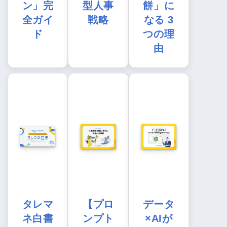
ン」完
型人事
餅」に
全ガイ
戦略
なる 3
ド
つの理
由
タレマ
【プロ
データ
ネ白書
ンプト
×AIが