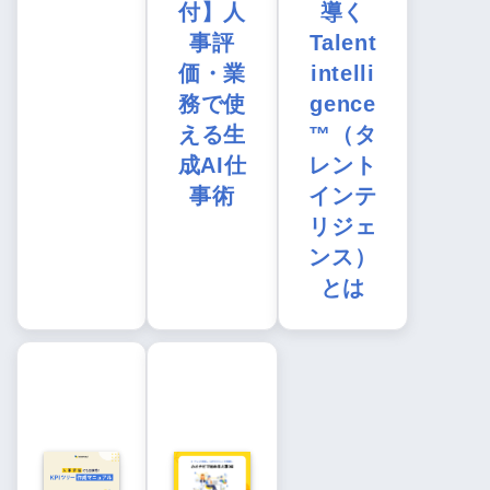
付】人
導く
事評
Talent
価・業
intelli
務で使
gence
える生
™（タ
成AI仕
レント
事術
インテ
リジェ
ンス）
とは