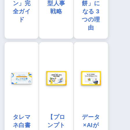
ン」完
型人事
餅」に
全ガイ
戦略
なる 3
ド
つの理
由
タレマ
【プロ
データ
ネ白書
ンプト
×AIが