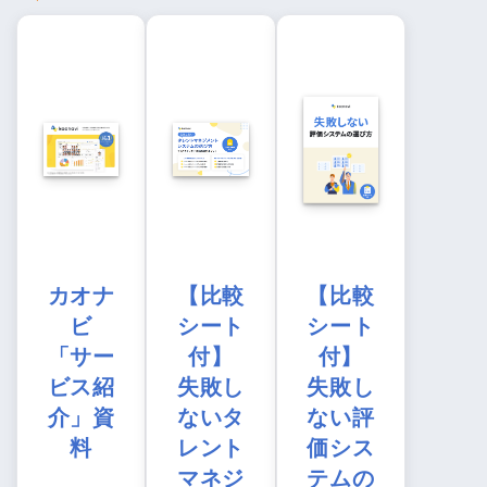
カオナ
【比較
【比較
ビ
シート
シート
「サー
付】
付】
ビス紹
失敗し
失敗し
介」資
ないタ
ない評
料
レント
価シス
マネジ
テムの