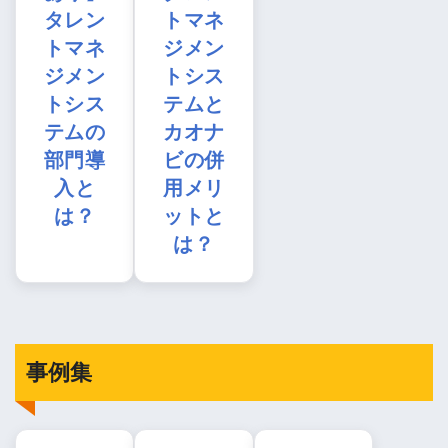
タレン
トマネ
トマネ
ジメン
ジメン
トシス
トシス
テムと
テムの
カオナ
部門導
ビの併
入と
用メリ
は？
ットと
は？
事例集