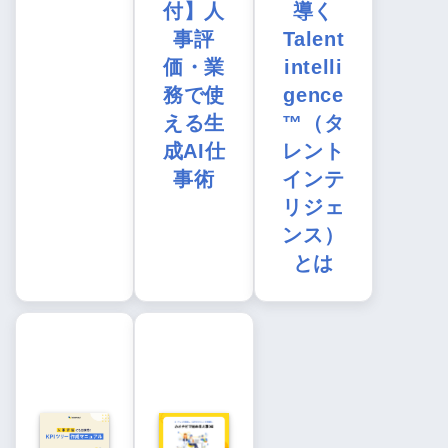
付】人
導く
事評
Talent
価・業
intelli
務で使
gence
える生
™（タ
成AI仕
レント
事術
インテ
リジェ
ンス）
とは