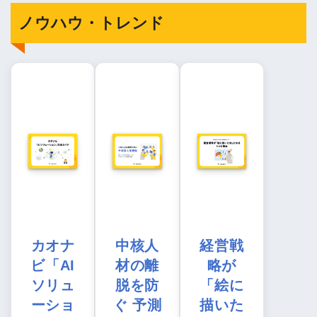
ノウハウ・トレンド
カオナ
中核人
経営戦
ビ「AI
材の離
略が
ソリュ
脱を防
「絵に
ーショ
ぐ 予測
描いた