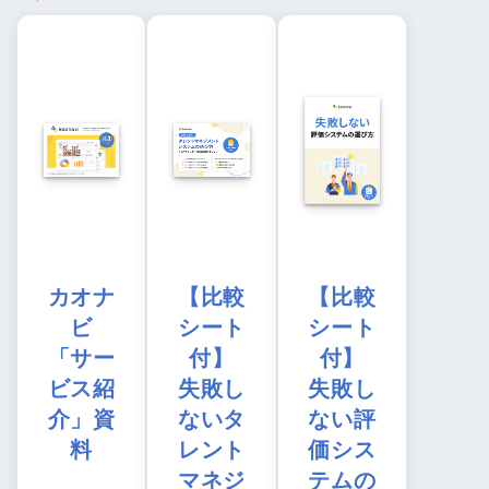
カオナ
【比較
【比較
ビ
シート
シート
「サー
付】
付】
ビス紹
失敗し
失敗し
介」資
ないタ
ない評
料
レント
価シス
マネジ
テムの