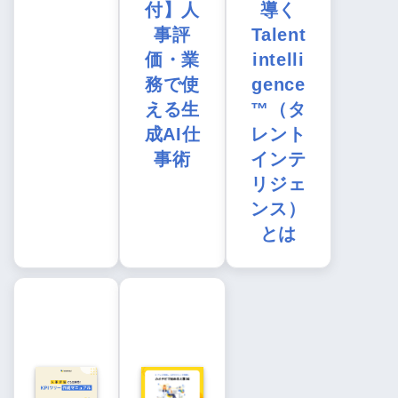
付】人
導く
事評
Talent
価・業
intelli
務で使
gence
える生
™（タ
成AI仕
レント
事術
インテ
リジェ
ンス）
とは