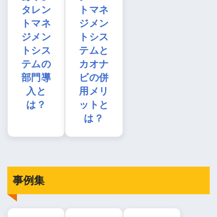
タレン
トマネ
トマネ
ジメン
ジメン
トシス
トシス
テムと
テムの
カオナ
部門導
ビの併
入と
用メリ
は？
ットと
は？
事例集