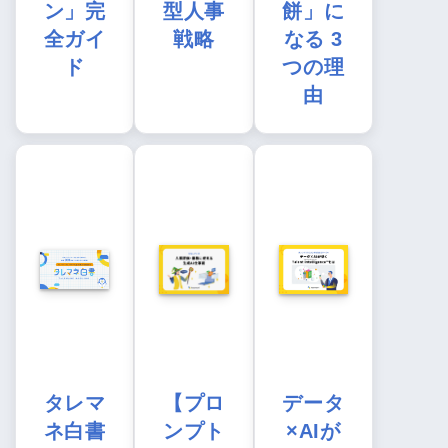
ン」完
型人事
餅」に
全ガイ
戦略
なる 3
ド
つの理
由
タレマ
【プロ
データ
ネ白書
ンプト
×AIが