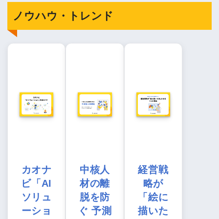
ノウハウ・トレンド
カオナ
中核人
経営戦
ビ「AI
材の離
略が
ソリュ
脱を防
「絵に
ーショ
ぐ 予測
描いた