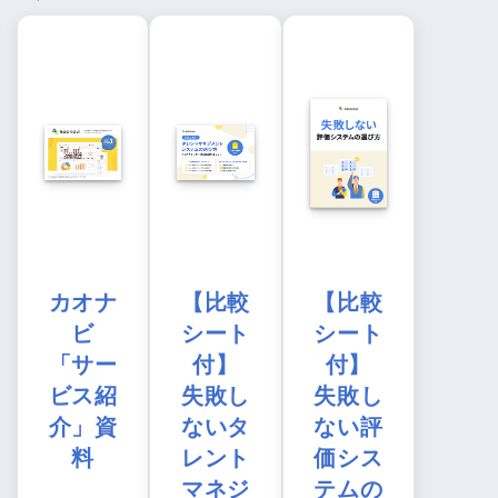
カオナ
【比較
【比較
ビ
シート
シート
「サー
付】
付】
ビス紹
失敗し
失敗し
介」資
ないタ
ない評
料
レント
価シス
マネジ
テムの