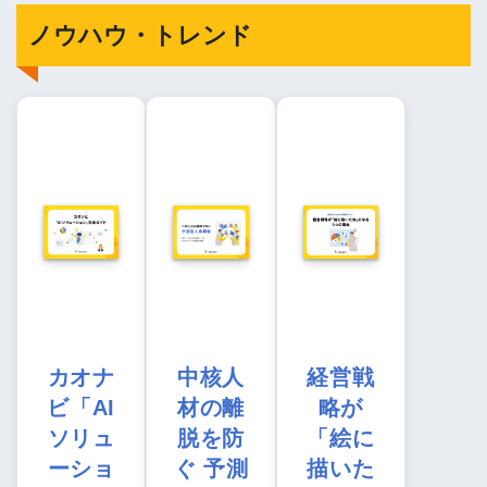
ノウハウ・トレンド
カオナ
中核人
経営戦
ビ「AI
材の離
略が
ソリュ
脱を防
「絵に
ーショ
ぐ 予測
描いた