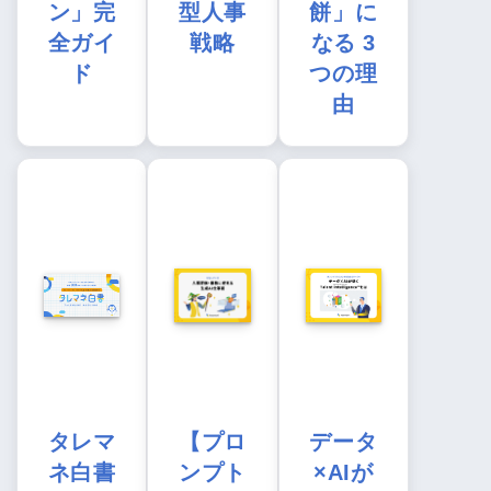
ン」完
型人事
餅」に
全ガイ
戦略
なる 3
ド
つの理
由
タレマ
【プロ
データ
ネ白書
ンプト
×AIが