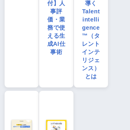
付】人
導く
事評
Talent
価・業
intelli
務で使
gence
える生
™（タ
成AI仕
レント
事術
インテ
リジェ
ンス）
とは