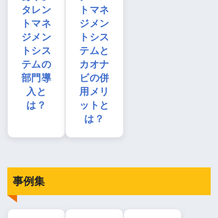
タレン
トマネ
トマネ
ジメン
ジメン
トシス
トシス
テムと
テムの
カオナ
部門導
ビの併
入と
用メリ
は？
ットと
は？
事例集