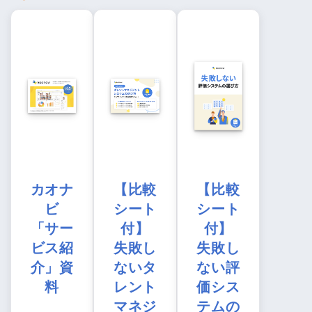
カオナ
【比較
【比較
ビ
シート
シート
「サー
付】
付】
ビス紹
失敗し
失敗し
介」資
ないタ
ない評
料
レント
価シス
マネジ
テムの