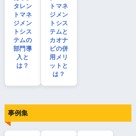
タレン
トマネ
トマネ
ジメン
ジメン
トシス
トシス
テムと
テムの
カオナ
部門導
ビの併
入と
用メリ
は？
ットと
は？
事例集