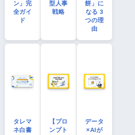
ン」完
型人事
餅」に
全ガイ
戦略
なる 3
ド
つの理
由
タレマ
【プロ
データ
ネ白書
ンプト
×AIが