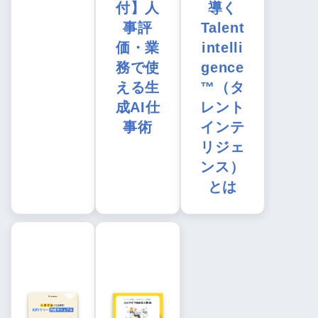
付】人
導く
事評
Talent
価・業
intelli
務で使
gence
える生
™（タ
成AI仕
レント
事術
インテ
リジェ
ンス）
とは