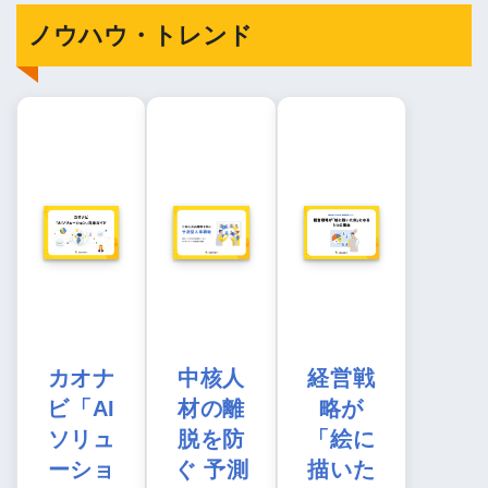
ノウハウ・トレンド
カオナ
中核人
経営戦
ビ「AI
材の離
略が
ソリュ
脱を防
「絵に
ーショ
ぐ 予測
描いた