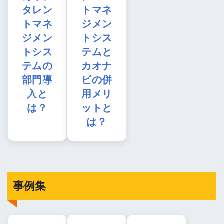
タレン
トマネ
トマネ
ジメン
ジメン
トシス
トシス
テムと
テムの
カオナ
部門導
ビの併
入と
用メリ
は？
ットと
は？
事例集