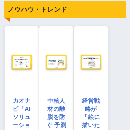
ノウハウ・トレンド
カオナ
中核人
経営戦
ビ「AI
材の離
略が
ソリュ
脱を防
「絵に
ーショ
ぐ 予測
描いた