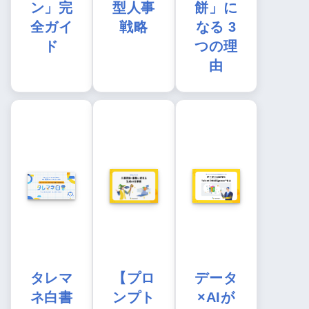
ン」完
型人事
餅」に
全ガイ
戦略
なる 3
ド
つの理
由
タレマ
【プロ
データ
ネ白書
ンプト
×AIが