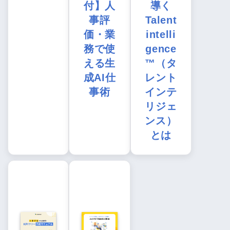
付】人
導く
事評
Talent
価・業
intelli
務で使
gence
える生
™（タ
成AI仕
レント
事術
インテ
リジェ
ンス）
とは