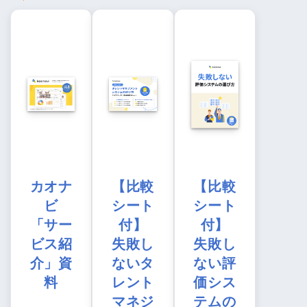
カオナ
【比較
【比較
ビ
シート
シート
「サー
付】
付】
ビス紹
失敗し
失敗し
介」資
ないタ
ない評
料
レント
価シス
マネジ
テムの