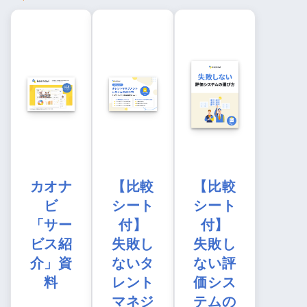
カオナ
【比較
【比較
ビ
シート
シート
「サー
付】
付】
ビス紹
失敗し
失敗し
介」資
ないタ
ない評
料
レント
価シス
マネジ
テムの