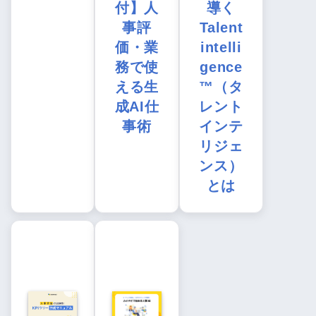
付】人
導く
事評
Talent
価・業
intelli
務で使
gence
える生
™（タ
成AI仕
レント
事術
インテ
リジェ
ンス）
とは