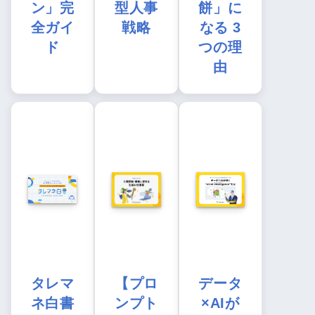
ン」完
型人事
餅」に
全ガイ
戦略
なる 3
ド
つの理
由
タレマ
【プロ
データ
ネ白書
ンプト
×AIが