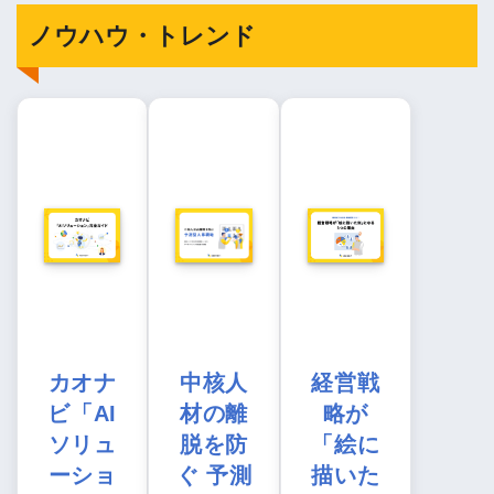
ノウハウ・トレンド
カオナ
中核人
経営戦
ビ「AI
材の離
略が
ソリュ
脱を防
「絵に
ーショ
ぐ 予測
描いた