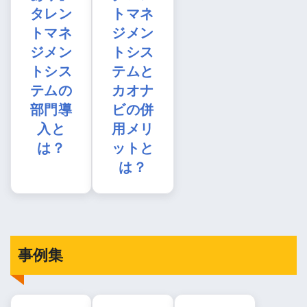
タレン
トマネ
トマネ
ジメン
ジメン
トシス
トシス
テムと
テムの
カオナ
部門導
ビの併
入と
用メリ
は？
ットと
は？
事例集