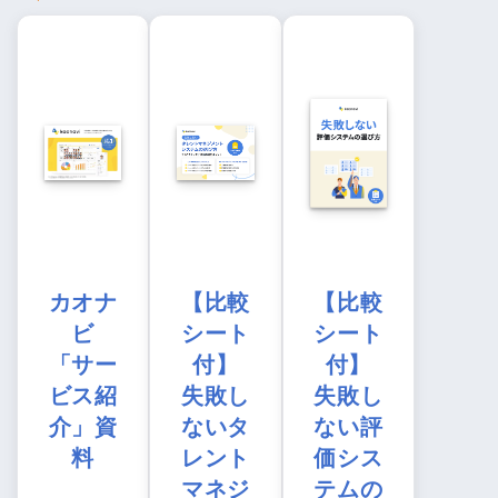
カオナ
【比較
【比較
ビ
シート
シート
「サー
付】
付】
ビス紹
失敗し
失敗し
介」資
ないタ
ない評
料
レント
価シス
マネジ
テムの