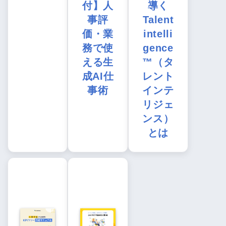
付】人
導く
事評
Talent
価・業
intelli
務で使
gence
える生
™（タ
成AI仕
レント
事術
インテ
リジェ
ンス）
とは