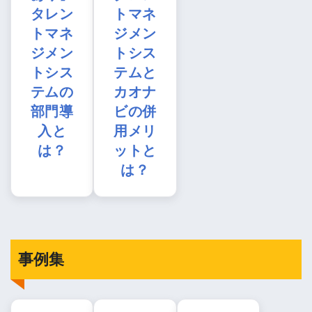
タレン
トマネ
トマネ
ジメン
ジメン
トシス
トシス
テムと
テムの
カオナ
部門導
ビの併
入と
用メリ
は？
ットと
は？
事例集