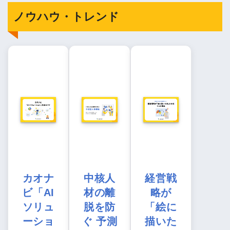
ノウハウ・トレンド
カオナ
中核人
経営戦
ビ「AI
材の離
略が
ソリュ
脱を防
「絵に
ーショ
ぐ 予測
描いた