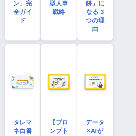
ン」完
型人事
餅」に
全ガイ
戦略
なる 3
ド
つの理
由
タレマ
【プロ
データ
ネ白書
ンプト
×AIが