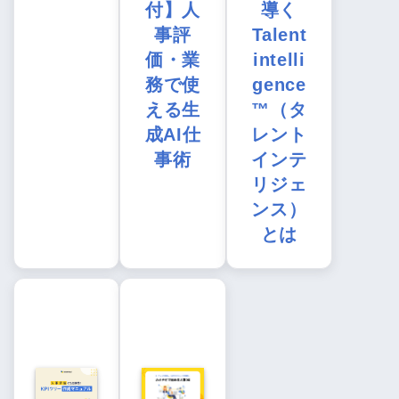
付】人
導く
事評
Talent
価・業
intelli
務で使
gence
える生
™（タ
成AI仕
レント
事術
インテ
リジェ
ンス）
とは