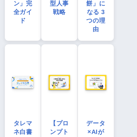
ン」完
型人事
餅」に
全ガイ
戦略
なる 3
ド
つの理
由
タレマ
【プロ
データ
ネ白書
ンプト
×AIが