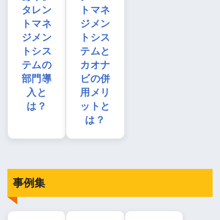
タレン
トマネ
トマネ
ジメン
ジメン
トシス
トシス
テムと
テムの
カオナ
部門導
ビの併
入と
用メリ
は？
ットと
は？
事例集