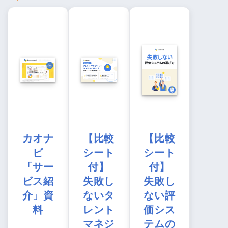
カオナ
【比較
【比較
ビ
シート
シート
「サー
付】
付】
ビス紹
失敗し
失敗し
介」資
ないタ
ない評
料
レント
価シス
マネジ
テムの