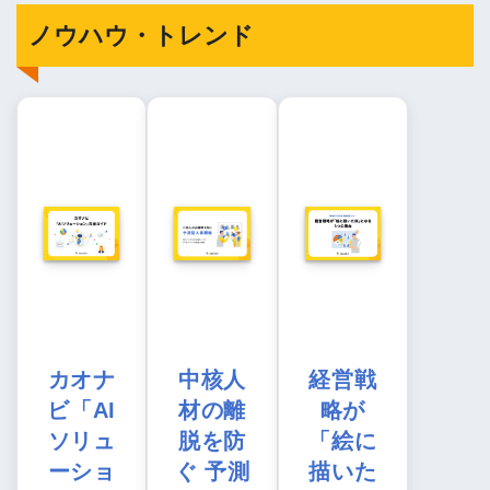
ノウハウ・トレンド
カオナ
中核人
経営戦
ビ「AI
材の離
略が
ソリュ
脱を防
「絵に
ーショ
ぐ 予測
描いた