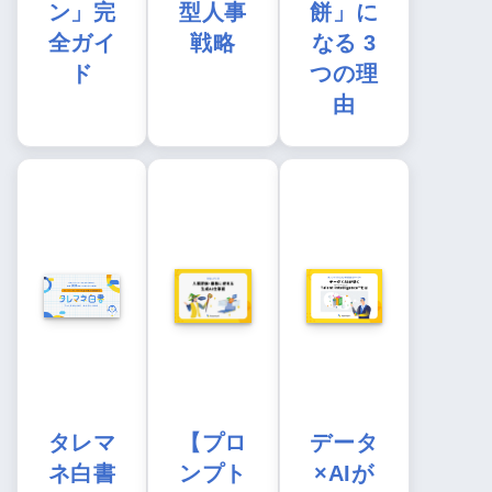
ン」完
型人事
餅」に
全ガイ
戦略
なる 3
ド
つの理
由
タレマ
【プロ
データ
ネ白書
ンプト
×AIが