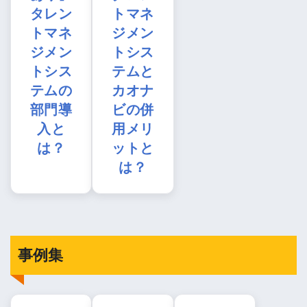
タレン
トマネ
トマネ
ジメン
ジメン
トシス
トシス
テムと
テムの
カオナ
部門導
ビの併
入と
用メリ
は？
ットと
は？
事例集