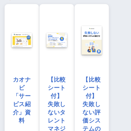
カオナ
【比較
【比較
ビ
シート
シート
「サー
付】
付】
ビス紹
失敗し
失敗し
介」資
ないタ
ない評
料
レント
価シス
マネジ
テムの