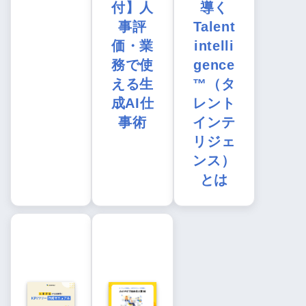
付】人
導く
事評
Talent
価・業
intelli
務で使
gence
える生
™（タ
成AI仕
レント
事術
インテ
リジェ
ンス）
とは