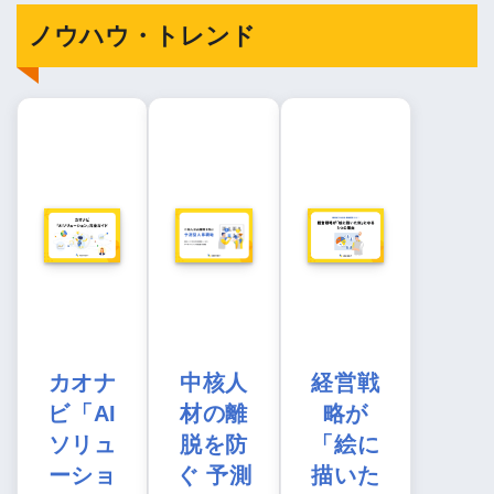
ノウハウ・トレンド
カオナ
中核人
経営戦
ビ「AI
材の離
略が
ソリュ
脱を防
「絵に
ーショ
ぐ 予測
描いた