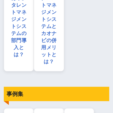
タレン
トマネ
トマネ
ジメン
ジメン
トシス
トシス
テムと
テムの
カオナ
部門導
ビの併
入と
用メリ
は？
ットと
は？
事例集