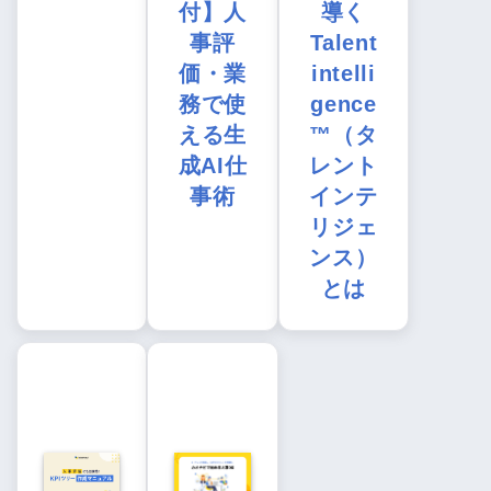
付】人
導く
事評
Talent
価・業
intelli
務で使
gence
える生
™（タ
成AI仕
レント
事術
インテ
リジェ
ンス）
とは