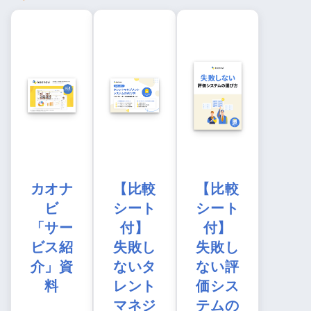
カオナ
【比較
【比較
ビ
シート
シート
「サー
付】
付】
ビス紹
失敗し
失敗し
介」資
ないタ
ない評
料
レント
価シス
マネジ
テムの