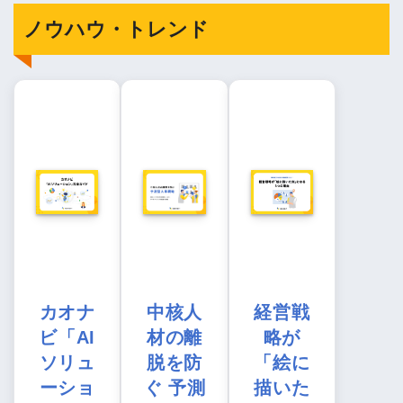
ノウハウ・トレンド
カオナ
中核人
経営戦
ビ「AI
材の離
略が
ソリュ
脱を防
「絵に
ーショ
ぐ 予測
描いた