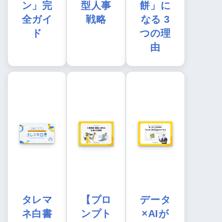
ン」完
型人事
餅」に
全ガイ
戦略
なる 3
ド
つの理
由
タレマ
【プロ
データ
ネ白書
ンプト
×AIが