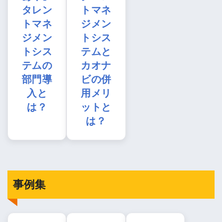
タレン
トマネ
トマネ
ジメン
ジメン
トシス
トシス
テムと
テムの
カオナ
部門導
ビの併
入と
用メリ
は？
ットと
は？
事例集