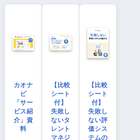
カオナ
【比較
【比較
ビ
シート
シート
「サー
付】
付】
ビス紹
失敗し
失敗し
介」資
ないタ
ない評
料
レント
価シス
マネジ
テムの