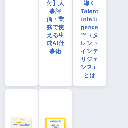
付】人
導く
事評
Talent
価・業
intelli
務で使
gence
える生
™（タ
成AI仕
レント
事術
インテ
リジェ
ンス）
とは