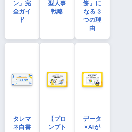
ン」完
型人事
餅」に
全ガイ
戦略
なる 3
ド
つの理
由
タレマ
【プロ
データ
ネ白書
ンプト
×AIが