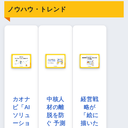
ノウハウ・トレンド
カオナ
中核人
経営戦
ビ「AI
材の離
略が
ソリュ
脱を防
「絵に
ーショ
ぐ 予測
描いた