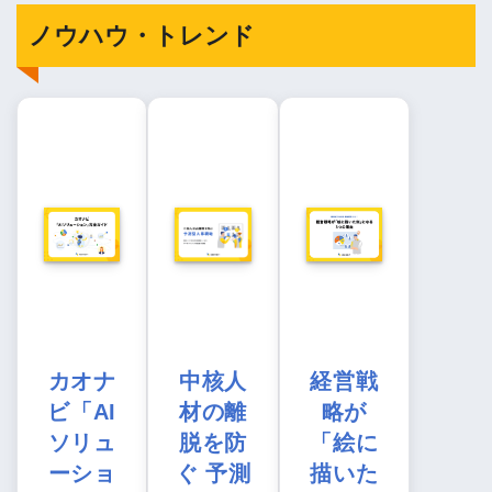
ノウハウ・トレンド
カオナ
中核人
経営戦
ビ「AI
材の離
略が
ソリュ
脱を防
「絵に
ーショ
ぐ 予測
描いた