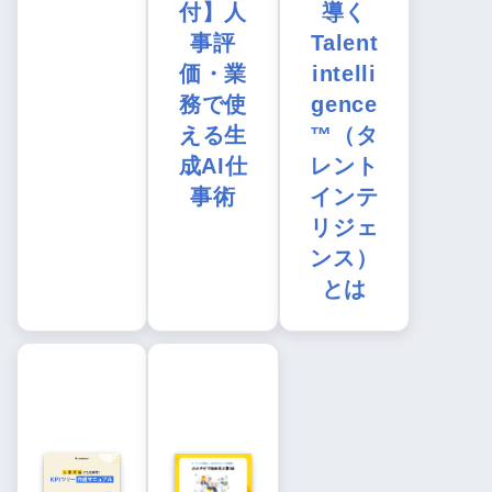
付】人
導く
事評
Talent
価・業
intelli
務で使
gence
える生
™（タ
成AI仕
レント
事術
インテ
リジェ
ンス）
とは