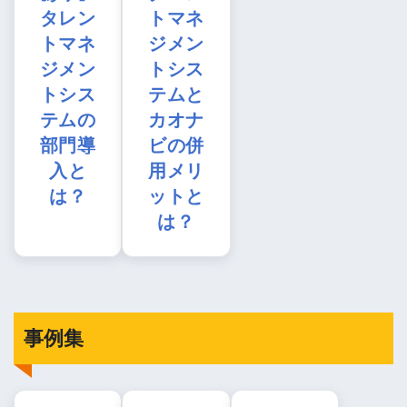
タレン
トマネ
トマネ
ジメン
ジメン
トシス
トシス
テムと
テムの
カオナ
部門導
ビの併
入と
用メリ
は？
ットと
は？
事例集