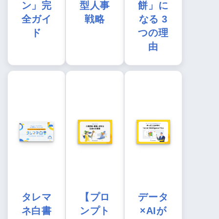
ン」完
型人事
餅」に
全ガイ
戦略
なる 3
ド
つの理
由
タレマ
【プロ
データ
ネ白書
ンプト
×AIが