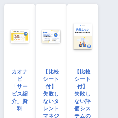
カオナ
【比較
【比較
ビ
シート
シート
「サー
付】
付】
ビス紹
失敗し
失敗し
介」資
ないタ
ない評
料
レント
価シス
マネジ
テムの