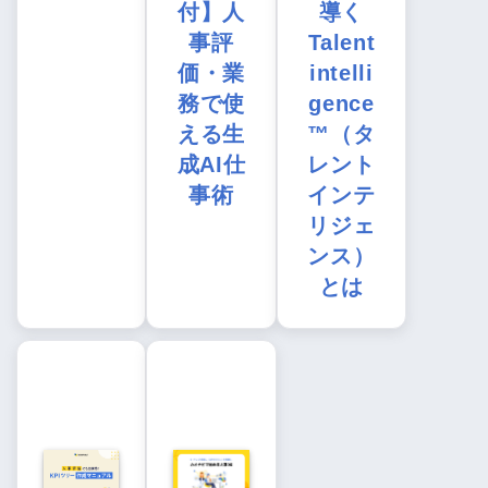
付】人
導く
事評
Talent
価・業
intelli
務で使
gence
える生
™（タ
成AI仕
レント
事術
インテ
リジェ
ンス）
とは