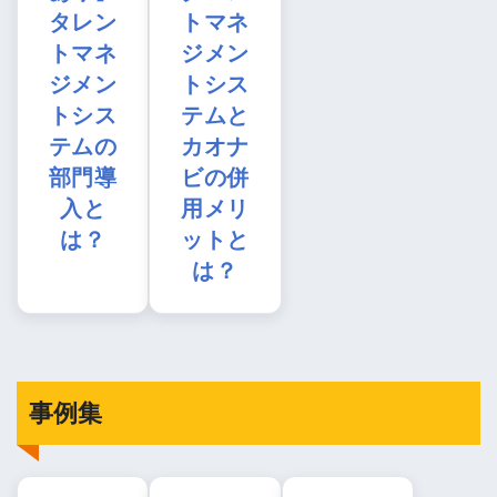
タレン
トマネ
トマネ
ジメン
ジメン
トシス
トシス
テムと
テムの
カオナ
部門導
ビの併
入と
用メリ
は？
ットと
は？
事例集