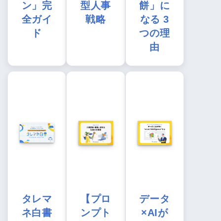
ン」完
型人事
餅」に
全ガイ
戦略
なる 3
ド
つの理
由
タレマ
【プロ
データ
ネ白書
ンプト
×AIが