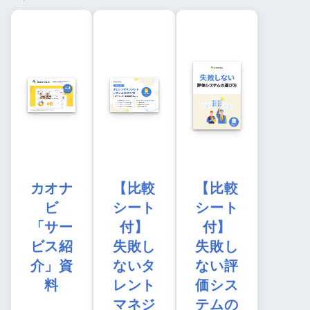
カオナ
【比較
【比較
ビ
シート
シート
「サー
付】
付】
ビス紹
失敗し
失敗し
介」資
ないタ
ない評
料
レント
価シス
マネジ
テムの