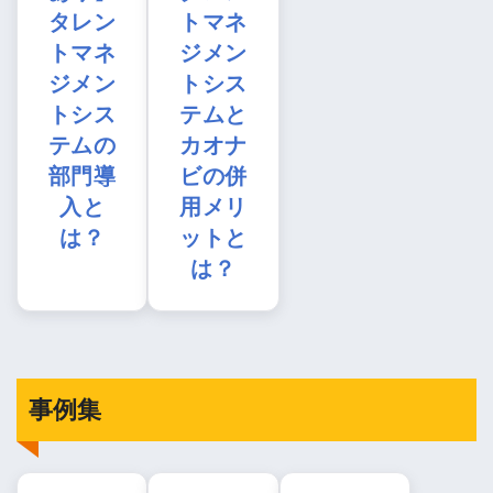
タレン
トマネ
トマネ
ジメン
ジメン
トシス
トシス
テムと
テムの
カオナ
部門導
ビの併
入と
用メリ
は？
ットと
は？
事例集