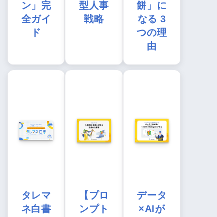
ン」完
型人事
餅」に
全ガイ
戦略
なる 3
ド
つの理
由
タレマ
【プロ
データ
ネ白書
ンプト
×AIが