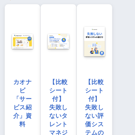
カオナ
【比較
【比較
ビ
シート
シート
「サー
付】
付】
ビス紹
失敗し
失敗し
介」資
ないタ
ない評
料
レント
価シス
マネジ
テムの