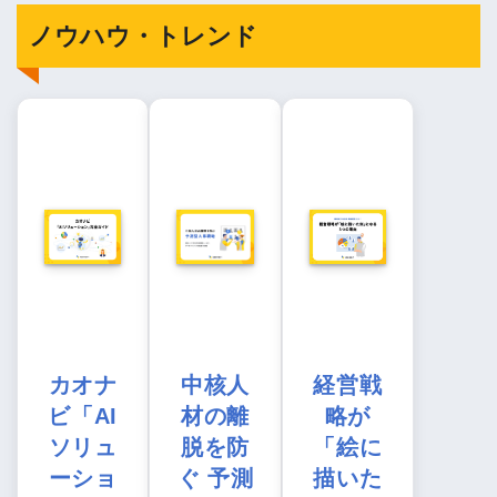
ノウハウ・トレンド
カオナ
中核人
経営戦
ビ「AI
材の離
略が
ソリュ
脱を防
「絵に
ーショ
ぐ 予測
描いた