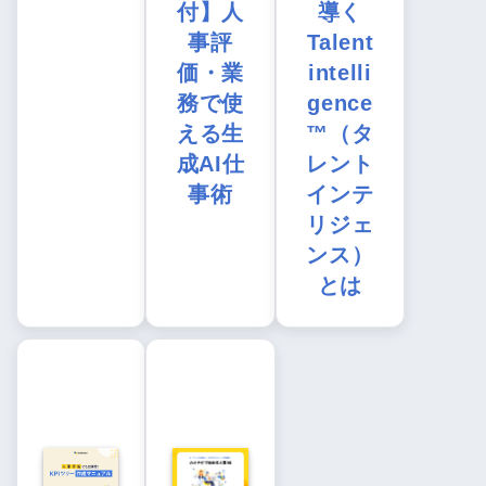
付】人
導く
事評
Talent
価・業
intelli
務で使
gence
える生
™（タ
成AI仕
レント
事術
インテ
リジェ
ンス）
とは