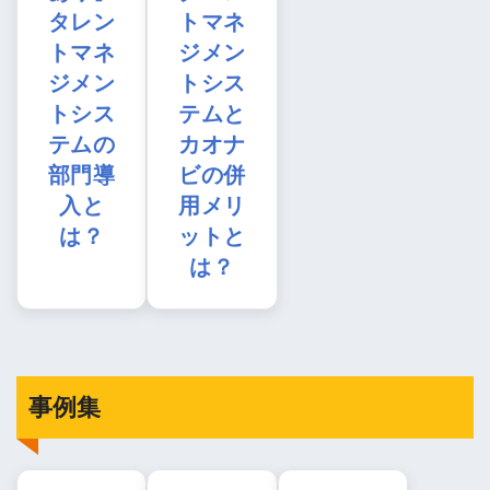
タレン
トマネ
トマネ
ジメン
ジメン
トシス
トシス
テムと
テムの
カオナ
部門導
ビの併
入と
用メリ
は？
ットと
は？
事例集