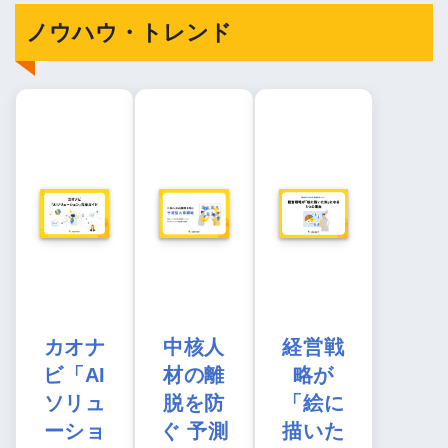
ノウハウ・トレンド
カオナ
中核人
経営戦
ビ「AI
材の離
略が
ソリュ
脱を防
「絵に
ーショ
ぐ 予測
描いた