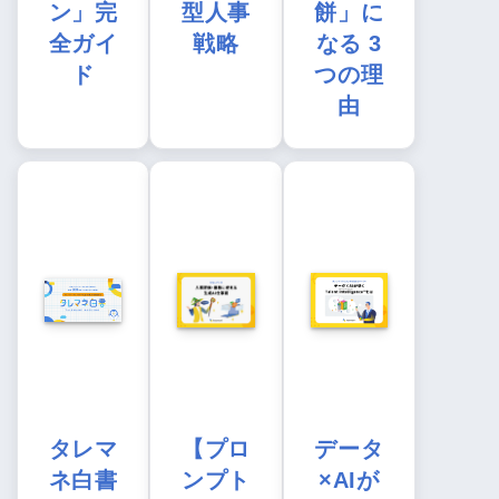
ン」完
型人事
餅」に
全ガイ
戦略
なる 3
ド
つの理
由
タレマ
【プロ
データ
ネ白書
ンプト
×AIが