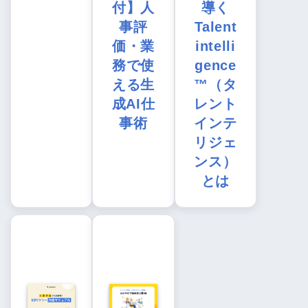
付】人
導く
事評
Talent
価・業
intelli
務で使
gence
える生
™（タ
成AI仕
レント
事術
インテ
リジェ
ンス）
とは