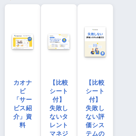
カオナ
【比較
【比較
ビ
シート
シート
「サー
付】
付】
ビス紹
失敗し
失敗し
介」資
ないタ
ない評
料
レント
価シス
マネジ
テムの