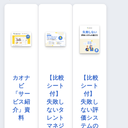
カオナ
【比較
【比較
ビ
シート
シート
「サー
付】
付】
ビス紹
失敗し
失敗し
介」資
ないタ
ない評
料
レント
価シス
マネジ
テムの