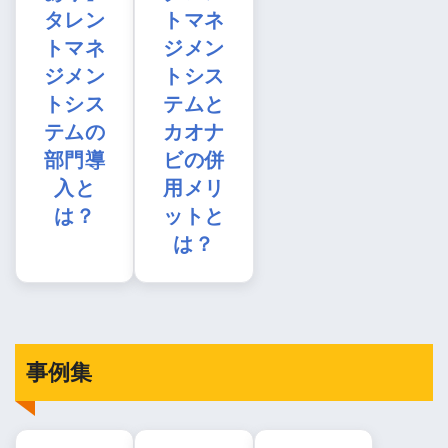
タレン
トマネ
トマネ
ジメン
ジメン
トシス
トシス
テムと
テムの
カオナ
部門導
ビの併
入と
用メリ
は？
ットと
は？
事例集