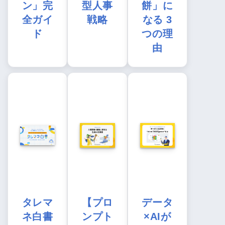
ン」完
型人事
餅」に
全ガイ
戦略
なる 3
ド
つの理
由
タレマ
【プロ
データ
ネ白書
ンプト
×AIが