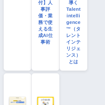
付】人
導く
事評
Talent
価・業
intelli
務で使
gence
える生
™（タ
成AI仕
レント
事術
インテ
リジェ
ンス）
とは