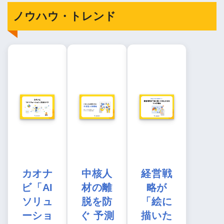
ノウハウ・トレンド
カオナ
中核人
経営戦
ビ「AI
材の離
略が
ソリュ
脱を防
「絵に
ーショ
ぐ 予測
描いた