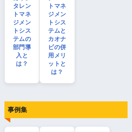
タレン
トマネ
トマネ
ジメン
ジメン
トシス
トシス
テムと
テムの
カオナ
部門導
ビの併
入と
用メリ
は？
ットと
は？
事例集