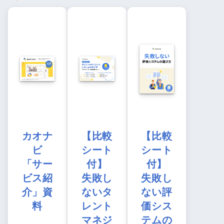
カオナ
【比較
【比較
ビ
シート
シート
「サー
付】
付】
ビス紹
失敗し
失敗し
介」資
ないタ
ない評
料
レント
価シス
マネジ
テムの