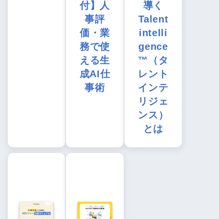
付】人
導く
事評
Talent
価・業
intelli
務で使
gence
える生
™（タ
成AI仕
レント
事術
インテ
リジェ
ンス）
とは