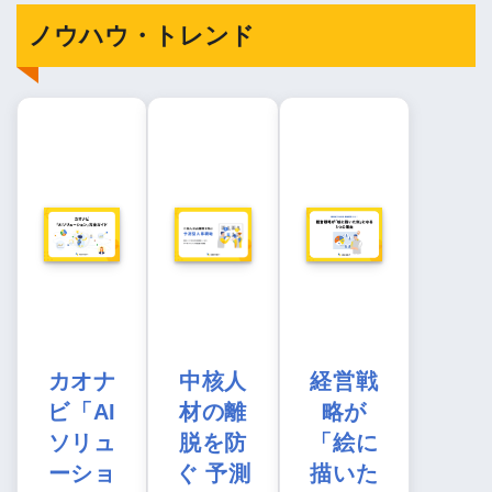
ノウハウ・トレンド
カオナ
中核人
経営戦
ビ「AI
材の離
略が
ソリュ
脱を防
「絵に
ーショ
ぐ 予測
描いた