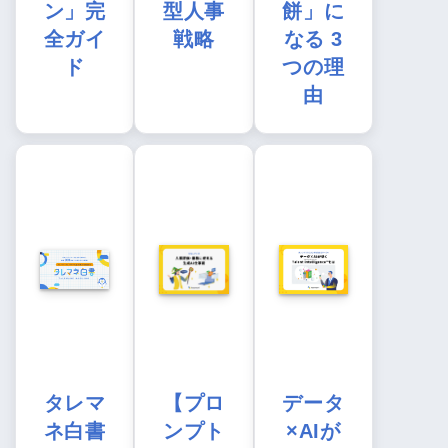
ン」完
型人事
餅」に
全ガイ
戦略
なる 3
ド
つの理
由
タレマ
【プロ
データ
ネ白書
ンプト
×AIが