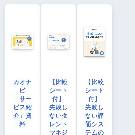
カオナ
【比較
【比較
ビ
シート
シート
「サー
付】
付】
ビス紹
失敗し
失敗し
介」資
ないタ
ない評
料
レント
価シス
マネジ
テムの