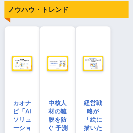
ノウハウ・トレンド
カオナ
中核人
経営戦
ビ「AI
材の離
略が
ソリュ
脱を防
「絵に
ーショ
ぐ 予測
描いた