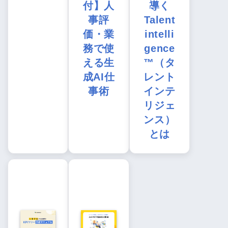
付】人
導く
事評
Talent
価・業
intelli
務で使
gence
える生
™（タ
成AI仕
レント
事術
インテ
リジェ
ンス）
とは