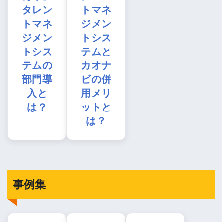
タレン
トマネ
トマネ
ジメン
ジメン
トシス
トシス
テムと
テムの
カオナ
部門導
ビの併
入と
用メリ
は？
ットと
は？
事例集