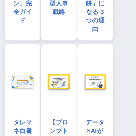
ン」完
型人事
餅」に
全ガイ
戦略
なる 3
ド
つの理
由
タレマ
【プロ
データ
ネ白書
ンプト
×AIが