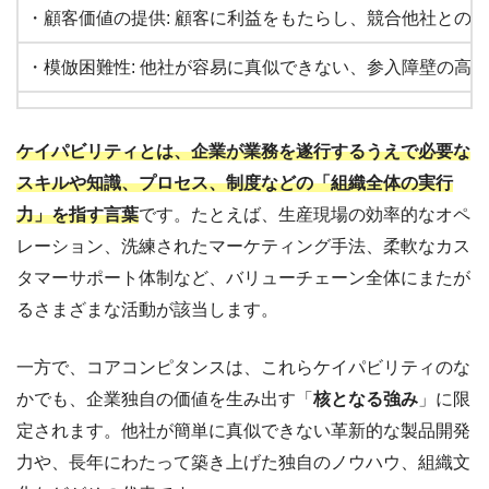
・顧客価値の提供: 顧客に利益をもたらし、競合他社との
・模倣困難性: 他社が容易に真似できない、参入障壁の高
・多製品・多市場への応用性: 特定の製品や市場に限定さ
ケイパビリティとは、企業が業務を遂行するうえで必要な
スキルや知識、プロセス、制度などの「組織全体の実行
力」を指す言葉
です。たとえば、生産現場の効率的なオペ
レーション、洗練されたマーケティング手法、柔軟なカス
タマーサポート体制など、バリューチェーン全体にまたが
るさまざまな活動が該当します。
一方で、コアコンピタンスは、これらケイパビリティのな
かでも、企業独自の価値を生み出す「
核となる強み
」に限
定されます。他社が簡単に真似できない革新的な製品開発
力や、長年にわたって築き上げた独自のノウハウ、組織文