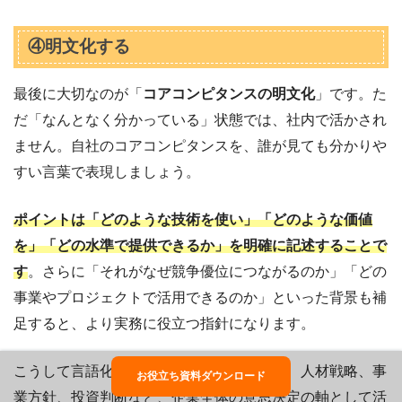
④明文化する
最後に大切なのが「
コアコンピタンスの明文化
」です。た
だ「なんとなく分かっている」状態では、社内で活かされ
ません。自社のコアコンピタンスを、誰が見ても分かりや
すい言葉で表現しましょう。
ポイントは「どのような技術を使い」「どのような価値
を」「どの水準で提供できるか」を明確に記述することで
す
。さらに「それがなぜ競争優位につながるのか」「どの
事業やプロジェクトで活用できるのか」といった背景も補
足すると、より実務に役立つ指針になります。
こうして言語化されたコアコンピタンスは、人材戦略、事
お役立ち資料ダウンロード
業方針、投資判断など、企業全体の意思決定の軸として活