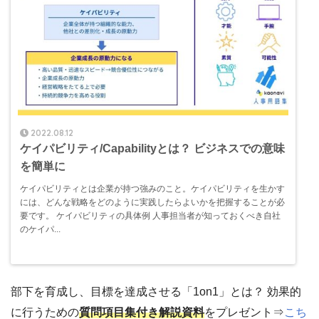
2022.08.12
ケイパビリティ/Capabilityとは？ ビジネスでの意味
を簡単に
ケイパビリティとは企業が持つ強みのこと。ケイパビリティを生かす
には、どんな戦略をどのように実践したらよいかを把握することが必
要です。 ケイパビリティの具体例 人事担当者が知っておくべき自社
のケイパ...
部下を育成し、目標を達成させる「1on1」とは？ 効果的
に行うための
質問項目集付き解説資料
をプレゼント⇒
こち