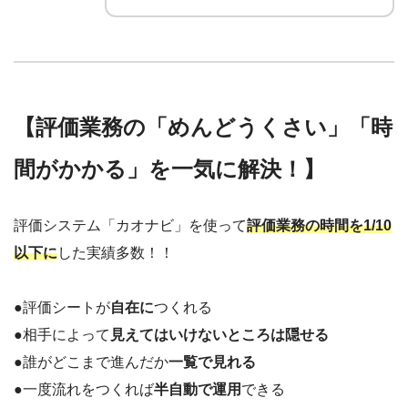
【評価業務の「めんどうくさい」「時
間がかかる」を一気に解決！】
評価システム「カオナビ」を使って
評価業務の時間を1/10
以下に
した実績多数！！
●評価シートが
自在に
つくれる
●相手によって
見えてはいけないところは隠せる
●誰がどこまで進んだか
一覧で見れる
●一度流れをつくれば
半自動で運用
できる