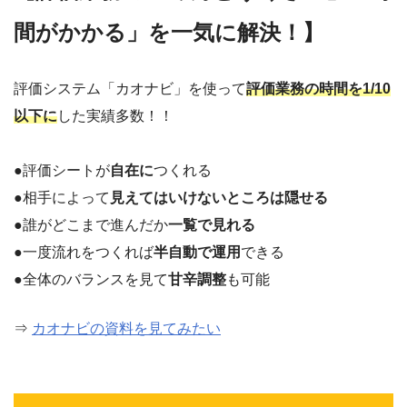
間がかかる」を一気に解決！】
評価システム「カオナビ」を使って
評価業務の時間を1/10
以下に
した実績多数！！
●評価シートが
自在に
つくれる
●相手によって
見えてはいけないところは隠せる
●誰がどこまで進んだか
一覧で見れる
●一度流れをつくれば
半自動で運用
できる
●全体のバランスを見て
甘辛調整
も可能
⇒
カオナビの資料を見てみたい