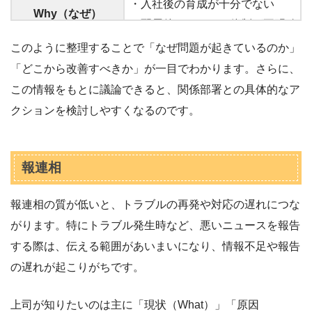
・入社後の育成が十分でない
Why（なぜ）
・配属後のフォロー体制が不明確
このように整理することで「なぜ問題が起きているのか」
・入社時研修の日程や内容を見直す
「どこから改善すべきか」が一目でわかります。さらに、
How（どのように）
・配属前の人材適性を確認する
この情報をもとに議論できると、関係部署との具体的なア
・メンター制度を導入する
クションを検討しやすくなるのです。
報連相
報連相の質が低いと、トラブルの再発や対応の遅れにつな
がります。特にトラブル発生時など、悪いニュースを報告
する際は、伝える範囲があいまいになり、情報不足や報告
の遅れが起こりがちです。
上司が知りたいのは主に「現状（What）」「原因