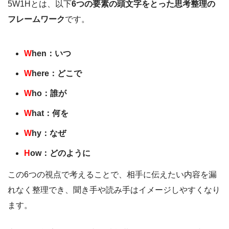
5W1Hとは、以下
6つの要素の頭文字をとった思考整理の
フレームワーク
です。
W
hen：いつ
W
here：どこで
W
ho：誰が
W
hat：何を
W
hy：なぜ
H
ow：どのように
この6つの視点で考えることで、相手に伝えたい内容を漏
れなく整理でき、聞き手や読み手はイメージしやすくなり
ます。