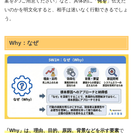
案を3つご用意ください」など、具体的に「
何を
」伝えた
いのかを明文化すると、相手は迷いなく行動できるでしょ
う。
Why：なぜ
「Why」は、理由、目的、原因、背景などを示す要素
で