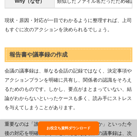
Why（なぜ）
類似したファイル名だったため確認
・バックアップから復旧中（約3時
How（どのように）
現状・原因・対応が一目でわかるように整理すれば、上司
・納品は翌日の午前中になる予定
もすぐに次のアクションを決められるでしょう。
報告書や議事録の作成
会議の議事録は、単なる会話の記録ではなく、決定事項や
アクションプランを明確に共有し、関係者の認識をそろえ
るためのものです。しかし、要点がまとまっていない、結
論がわからないといったケースも多く、読み手にストレス
を与えてしまうことがあります。
重要なのは「誰が・いつまでに・何をするか」といった今
お役立ち資料ダウンロード
後の対応を明確に示すこと。たとえば会議の議事録は、次