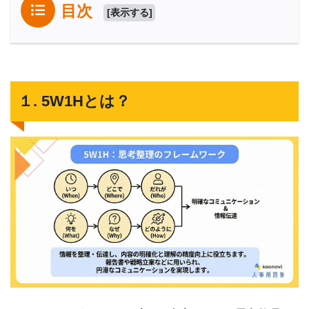
目次
[
表示する
]
１. 5W1Hとは？