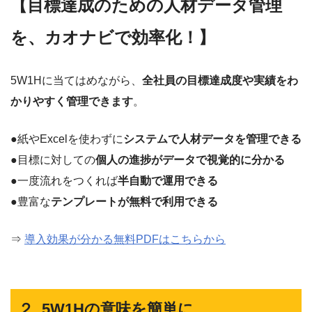
【目標達成のための人材データ管理
を、カオナビで効率化！】
5W1Hに当てはめながら、
全社員の目標達成度や実績をわ
かりやすく管理できます
。
●紙やExcelを使わずに
システムで人材データを管理できる
●目標に対しての
個人の進捗がデータで視覚的に分かる
●一度流れをつくれば
半自動で運用できる
●豊富な
テンプレートが無料で利用できる
⇒
導入効果が分かる無料PDFはこちらから
２. 5W1Hの意味を簡単に