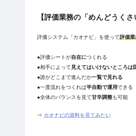
【評価業務の「めんどうくさ
評価システム「カオナビ」を使って
評価業
●評価シートが
自在に
つくれる
●相手によって
見えてはいけないところは
●誰がどこまで進んだか
一覧で見れる
●一度流れをつくれば
半自動で運用
できる
●全体のバランスを見て
甘辛調整
も可能
⇒
カオナビの資料を見てみたい