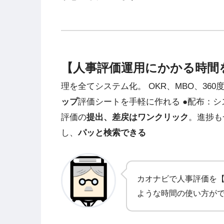
【人事評価運用にかかる時間を
理を全てシステム化。 OKR、MBO、36
ップ
評価シートを手軽に作れる ●配布：
評価の
提出、差戻はワンクリック
。進捗も
し、
パッと検索できる
カオナビで人事評価を【
ような時間の使い方が