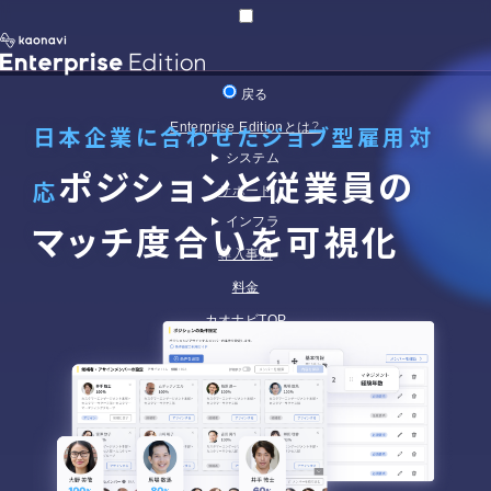
戻る
Enterprise Editionとは？
日本企業に合わせたジョブ型雇用対
システム
ポジションと従業員の
応
サポート
インフラ
マッチ度合いを可視化
導入事例
料金
カオナビTOP
資料ダウンロード
お問い合わせ