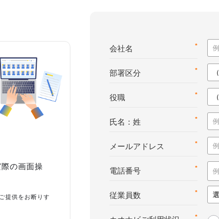
*
会社名
*
部署区分
*
役職
*
氏名：姓
*
メールアドレス
実際の画面操
*
電話番号
*
従業員数
ご提供をお断りす
*