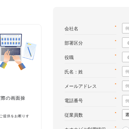
*
会社名
*
部署区分
*
役職
*
氏名：姓
*
メールアドレス
実際の画面操
*
電話番号
*
従業員数
ご提供をお断りす
*