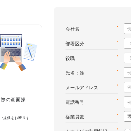
*
会社名
*
部署区分
*
役職
*
氏名：姓
*
メールアドレス
実際の画面操
*
電話番号
*
従業員数
ご提供をお断りす
*