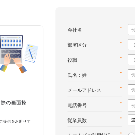
*
会社名
*
部署区分
*
役職
*
氏名：姓
*
メールアドレス
実際の画面操
*
電話番号
*
従業員数
ご提供をお断りす
*