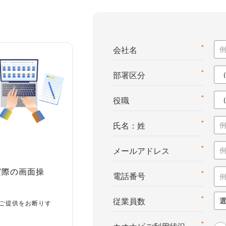
*
会社名
*
部署区分
*
役職
*
氏名：姓
*
メールアドレス
実際の画面操
*
電話番号
*
従業員数
ご提供をお断りす
*