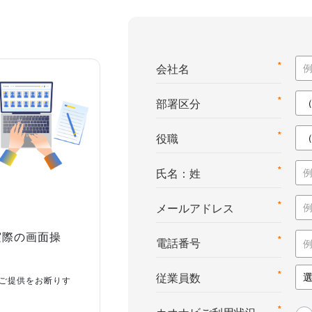
*
会社名
*
部署区分
*
役職
*
氏名：姓
*
メールアドレス
実際の画面操
*
電話番号
*
従業員数
ご提供をお断りす
*