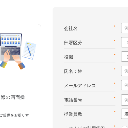
*
会社名
*
部署区分
*
役職
*
氏名：姓
*
メールアドレス
実際の画面操
*
電話番号
*
従業員数
ご提供をお断りす
*