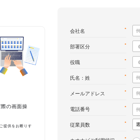
*
会社名
*
部署区分
*
役職
*
氏名：姓
*
メールアドレス
実際の画面操
*
電話番号
*
従業員数
ご提供をお断りす
*