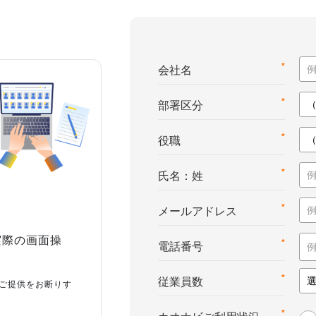
*
会社名
*
部署区分
*
役職
*
氏名：姓
*
メールアドレス
実際の画面操
*
電話番号
*
従業員数
ご提供をお断りす
*