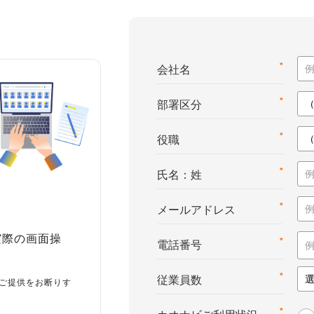
*
会社名
*
部署区分
*
役職
*
氏名：姓
*
メールアドレス
実際の画面操
*
電話番号
*
従業員数
ご提供をお断りす
*