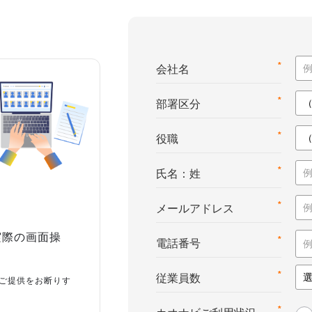
*
会社名
*
部署区分
*
役職
*
氏名：姓
*
メールアドレス
実際の画面操
*
電話番号
*
従業員数
ご提供をお断りす
*