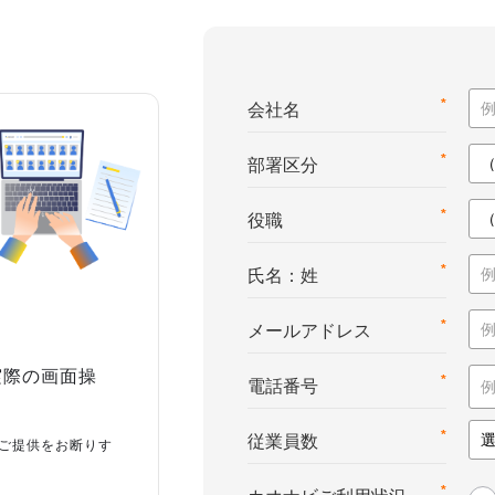
*
会社名
*
部署区分
*
役職
*
氏名：姓
*
メールアドレス
実際の画面操
*
電話番号
*
従業員数
ご提供をお断りす
*