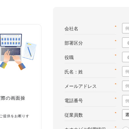
*
会社名
*
部署区分
*
役職
*
氏名：姓
*
メールアドレス
実際の画面操
*
電話番号
*
従業員数
ご提供をお断りす
*