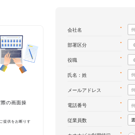
*
会社名
*
部署区分
*
役職
*
氏名：姓
*
メールアドレス
実際の画面操
*
電話番号
*
従業員数
ご提供をお断りす
*