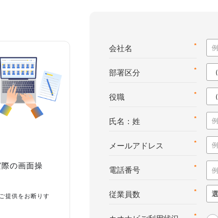
*
会社名
*
部署区分
*
役職
*
氏名：姓
*
メールアドレス
実際の画面操
*
電話番号
*
従業員数
ご提供をお断りす
*