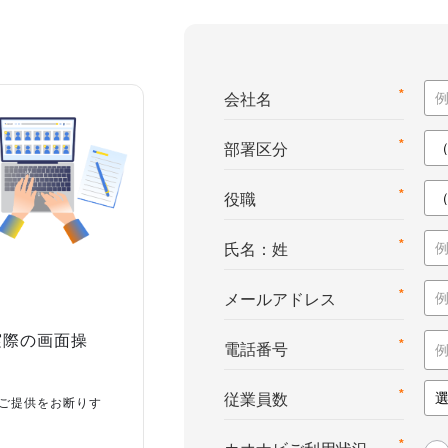
*
会社名
*
部署区分
*
役職
*
氏名：姓
*
メールアドレス
実際の画面操
*
電話番号
*
従業員数
ご提供をお断りす
*