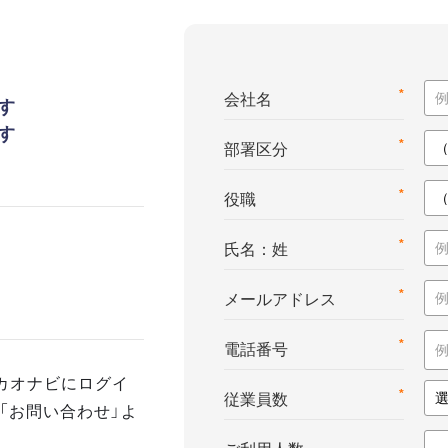
*
会社名
す
す
*
部署区分
*
役職
*
氏名：姓
*
メールアドレス
*
電話番号
カオナビにログイ
*
従業員数
「お問い合わせ」よ