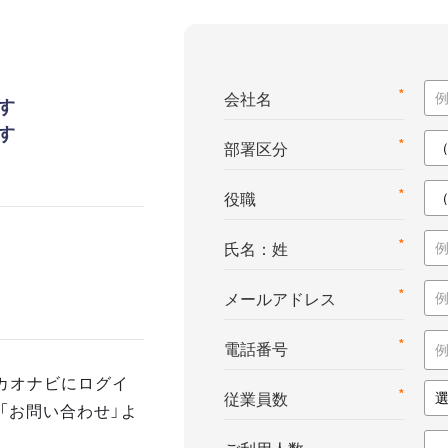
*
会社名
す
す
*
部署区分
*
役職
*
氏名：姓
*
メールアドレス
*
電話番号
カオナビにログイ
*
従業員数
「お問い合わせ」よ