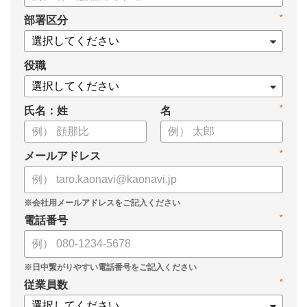
・タレントマネジメントシステム導入を検討する際の10個の選
*
部署区分
定ポイント
・システム導入までの3つのステップ
についてまとめています。ぜひお役立てください。
役職
*
氏名：姓
名
*
メールアドレス
*
電話番号
*
従業員数