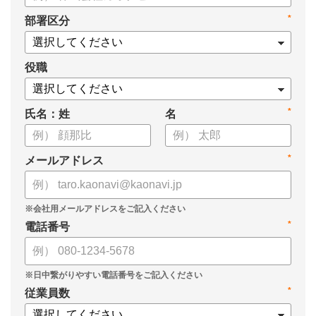
・タレントマネジメントシステム導入を検討する際の10個の選
*
部署区分
定ポイント
・システム導入までの3つのステップ
についてまとめています。ぜひお役立てください。
役職
*
氏名：姓
名
*
メールアドレス
*
電話番号
*
従業員数