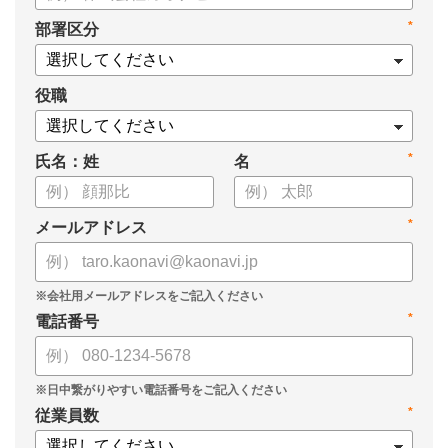
・タレントマネジメントシステム導入を検討する際の10個の選
*
部署区分
定ポイント
・システム導入までの3つのステップ
についてまとめています。ぜひお役立てください。
役職
*
氏名：姓
名
*
メールアドレス
*
電話番号
*
従業員数