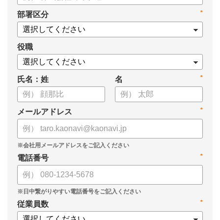
・タレントマネジメントシステム導入を検討する際の10個の選
*
部署区分
定ポイント
・システム導入までの3つのステップ
についてまとめています。ぜひお役立てください。
役職
*
氏名：姓
名
*
メールアドレス
*
電話番号
*
従業員数