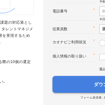
*
電話番号
業課題の対応策とし
。タレントマネジメ
*
従業員数
用を実現するため
、
*
カオナビご利用状況
*
個人情報の取り扱い
る際の10個の選定
個
い。
ダウ
フォーム送信後、